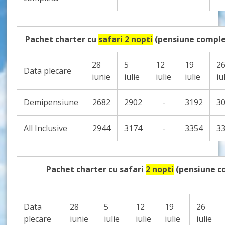
Pachet charter cu
safari 2 nopti
(pensiune complet
28
5
12
19
2
Data plecare
iunie
iulie
iulie
iulie
iu
Demipensiune
2682
2902
-
3192
3
All Inclusive
2944
3174
-
3354
3
Pachet charter cu safari
2 nopti
(pensiune co
Data
28
5
12
19
26
plecare
iunie
iulie
iulie
iulie
iulie