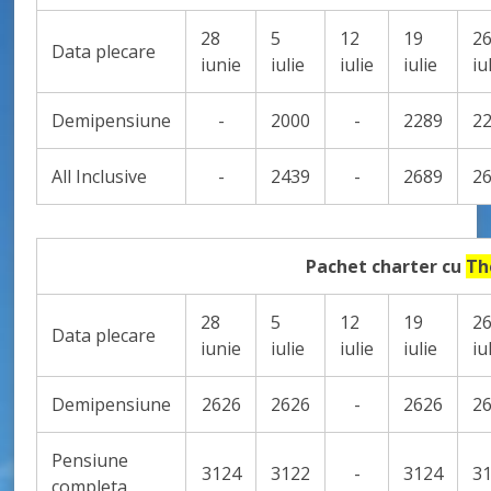
28
5
12
19
2
Data plecare
iunie
iulie
iulie
iulie
iu
Demipensiune
-
2000
-
2289
2
All Inclusive
-
2439
-
2689
2
Pachet charter cu
Th
28
5
12
19
2
Data plecare
iunie
iulie
iulie
iulie
iu
Demipensiune
2626
2626
-
2626
2
Pensiune
3124
3122
-
3124
3
completa